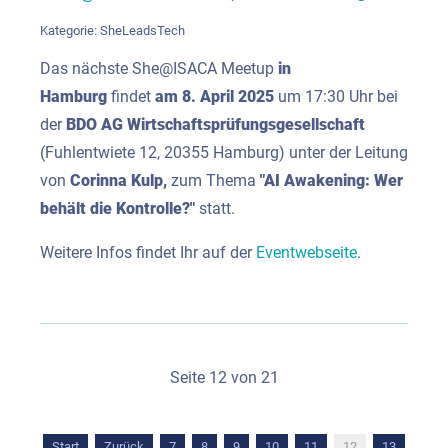
Kategorie:
SheLeadsTech
Das nächste She@ISACA Meetup
in
Hamburg
findet
am 8. April 2025
um 17:30 Uhr bei
der
BDO AG Wirtschaftsprüfungsgesellschaft
(Fuhlentwiete 12, 20355 Hamburg) unter der Leitung
von
Corinna Kulp,
zum Thema
"AI Awakening: Wer
behält die Kontrolle?"
statt.
Weitere Infos findet Ihr auf der
Eventwebseite
.
Seite 12 von 21
Start
Zurück
7
8
9
10
11
12
13