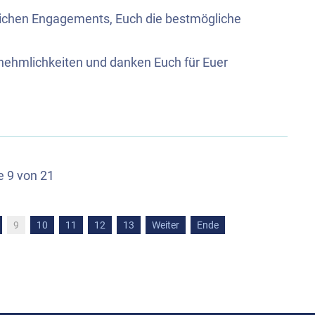
rlichen Engagements, Euch die bestmögliche
nnehmlichkeiten und danken Euch für Euer
e 9 von 21
9
10
11
12
13
Weiter
Ende