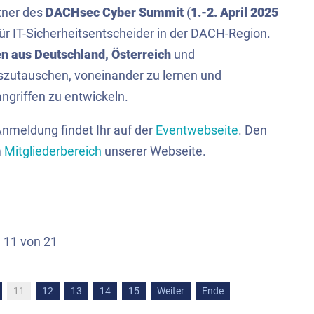
rtner des
DACHsec Cyber Summit
(
1.-2. April 2025
ür IT-Sicherheitsentscheider in der DACH-Region.
en aus Deutschland, Österreich
und
zutauschen, voneinander zu lernen und
griffen zu entwickeln.
Anmeldung findet Ihr auf der
Eventwebseite
. Den
m
Mitgliederbereich
unserer Webseite.
e 11 von 21
11
12
13
14
15
Weiter
Ende