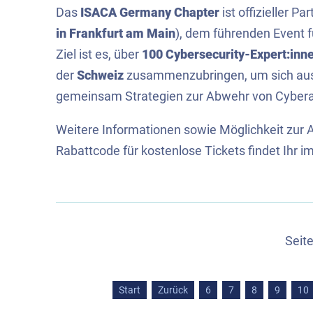
Das
ISACA Germany Chapter
ist offizieller Pa
in Frankfurt am Main
), dem führenden Event f
Ziel ist es, über
100 Cybersecurity-Expert:inn
der
Schweiz
zusammenzubringen, um sich aus
gemeinsam Strategien zur Abwehr von Cyberan
Weitere Informationen sowie Möglichkeit zur 
Rabattcode für kostenlose Tickets findet Ihr i
Seit
Start
Zurück
6
7
8
9
10