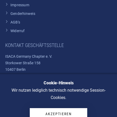
Impressum
Genderhinweis
AGB's
Widerruf
KONTAKT GESCHÄFTSSTELLE
ISACA Germany Chapter e. V.
Storkower Straße 158
10407 Berlin
Telefon: +49 30 37580810
Cookie-Hinweis
E-Mail:
info@isaca.de
Wir nutzen lediglich technisch notwendige Session-
Cookies.
AKZEPTIEREN