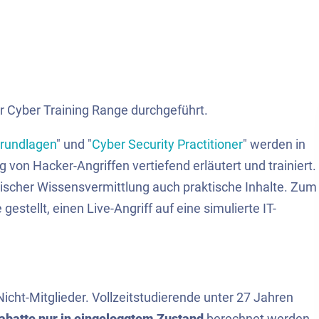
ner Cyber Training Range durchgeführt.
Grundlagen
" und "
Cyber Security Practitioner
" werden in
on Hacker-Angriffen vertiefend erläutert und trainiert.
tischer Wissensvermittlung auch praktische Inhalte. Zum
tellt, einen Live-Angriff auf eine simulierte IT-
Nicht-Mitglieder. Vollzeitstudierende unter 27 Jahren
rabatte nur in eingeloggtem Zustand
berechnet werden