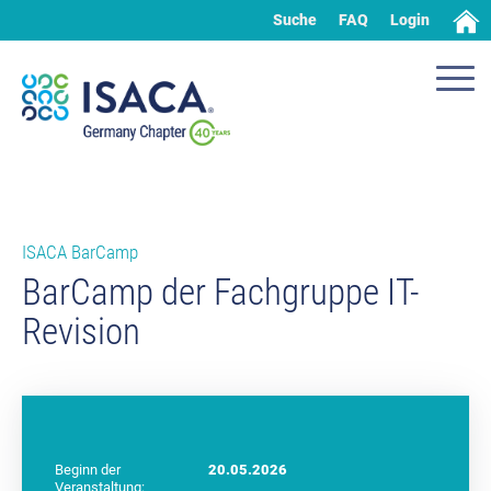
Suche
FAQ
Login
ISACA BarCamp
BarCamp der Fachgruppe IT-
Revision
Beginn der
20.05.2026
Veranstaltung: