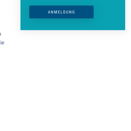
ANMELDUNG
n
ie