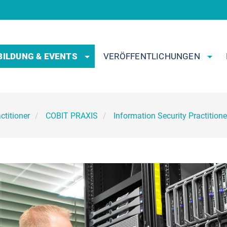
BILDUNG & EVENTS
VERÖFFENTLICHUNGEN
ctitioner
COBIT PRAXIS
Information Security Practitione