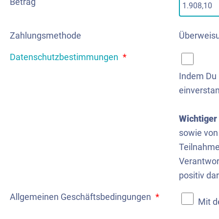
Betrag
Zahlungsmethode
Überweis
Datenschutzbestimmungen
*
Indem Du D
einversta
Wichtiger
sowie von
Teilnahme 
Verantwort
positiv da
Allgemeinen Geschäftsbedingungen
*
Mit d