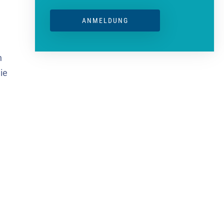
ANMELDUNG
n
ie